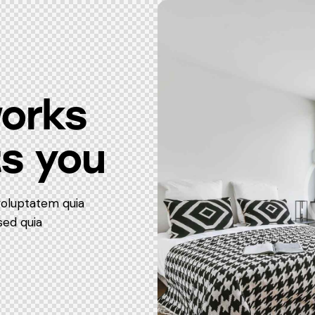
orks
ts you
voluptatem quia
sed quia