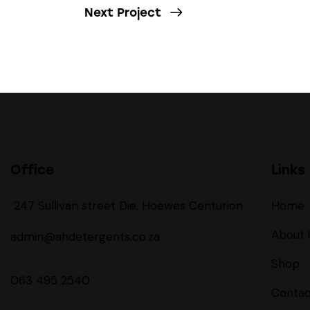
Next Project
Office
Links
247 Sullivan street Die, Hoewes Centurion
Home
About 
admin@ahdetergents.co.za
Shop
063 495 2540
Contac