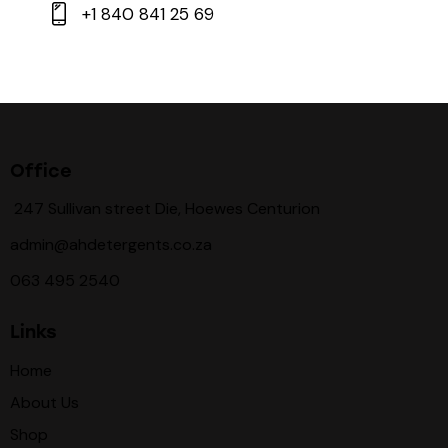
+1 840 841 25 69
Office
247 Sullivan street Die, Hoewes Centurion
admin@ahdetergents.co.za
063 495 2540
Links
Home
About Us
Shop